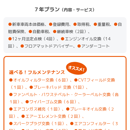
７年プラン
（内容・サービス）
●
新車車両本体価格、
●
登録費用、
●
取得税、
●
重量税、
●
自
賠責保険、
●
自動車税、
●
継続車検（2回）、
●
12ヶ月法定点検（4回）、
●
エンジンオイル交換（14
回）、
●
フロアマットドアバイザー、
●
アンダーコート
選べる！フルメンテナンス
●オイルフィルター交換（６回）、●CVTフィールド交換
（１回）、●ブレーキパッド 交換（1回）、
●ファンベルト・パワステベルト・クーラーベルト交換（各
１回）、●ワイパーゴム交換（６回）、
●エアコンガス補充（１回）、●ブレーキオイル交換（２
回）、●エアーエレメント交換（２回）、
●スパークプラグ交換（１回）、●エアコンフィルター（３