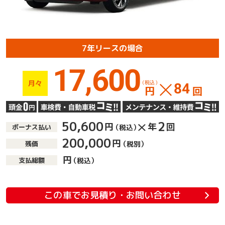
7年リースの場合
17,600
月々
（税込）
84
円
回
50,600
2
円
年
回
ボーナス払い
（税込）
200,000
円
残価
（税別）
円
支払総額
（税込）
この車でお見積り・お問い合わせ