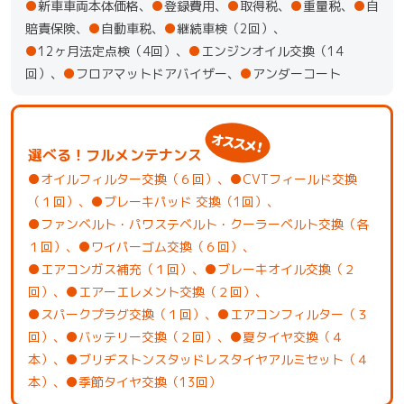
●
新車車両本体価格、
●
登録費用、
●
取得税、
●
重量税、
●
自
賠責保険、
●
自動車税、
●
継続車検（2回）、
●
12ヶ月法定点検（4回）、
●
エンジンオイル交換（14
回）、
●
フロアマットドアバイザー、
●
アンダーコート
選べる！フルメンテナンス
●オイルフィルター交換（６回）、●CVTフィールド交換
（１回）、●ブレーキパッド 交換（1回）、
●ファンベルト・パワステベルト・クーラーベルト交換（各
１回）、●ワイパーゴム交換（６回）、
●エアコンガス補充（１回）、●ブレーキオイル交換（２
回）、●エアーエレメント交換（２回）、
●スパークプラグ交換（１回）、●エアコンフィルター（３
回）、●バッテリー交換（２回）、●夏タイヤ交換（４
本）、●ブリヂストンスタッドレスタイヤアルミセット（４
本）、●季節タイヤ交換（13回）